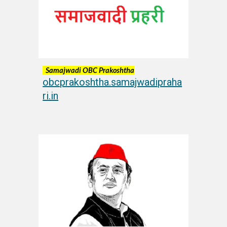
Samajwadi OBC Prakoshtha
obcprakoshtha.samajwadipraha
ri.in