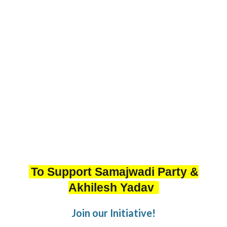
To Support Samajwadi Party &
Akhilesh Yadav
Join our Initiative!