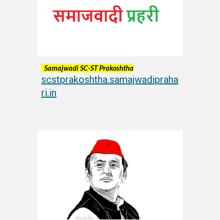
Samajwadi S
C
-ST Prakoshtha
scstprakoshtha.samajwadipraha
ri.in