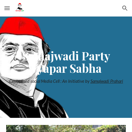
Skip to main content
Skip to navigation
Samajwadi Party
Vyapar Sabha
Centralised social Media Cell : An Initiative by
Samajwadi Prahari