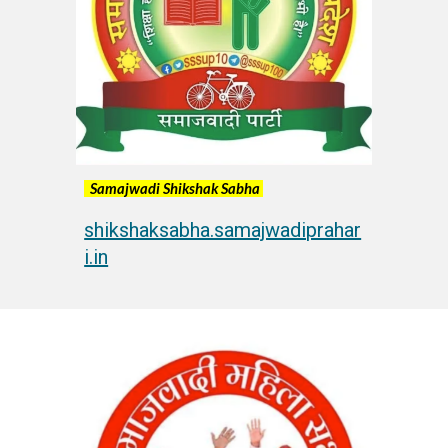
Samajwadi Shikshak Sabha
shikshaksabha.samajwadiprahar
i.in