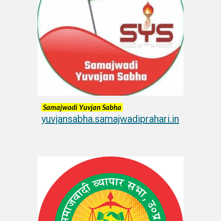
Samajwadi Y
uvjan
Sabha
yuvjansabha.samajwadiprahari.in