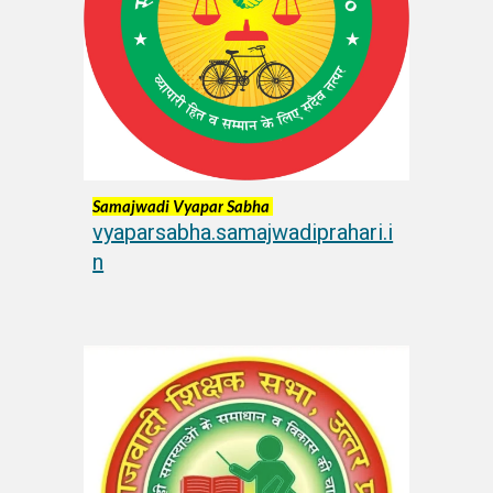
Samajwadi
Vyapar
Sabha
vyaparsabha.samajwadiprahari.i
n