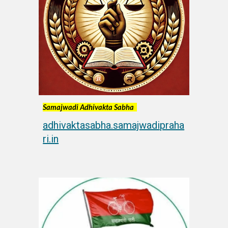
Samajwadi Adhivakta Sabha
adhivaktasabha.samajwadipraha
ri.in